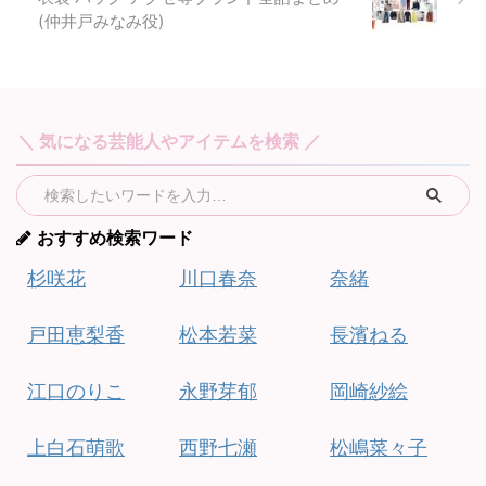
(仲井戸みなみ役)
＼ 気になる芸能人やアイテムを検索 ／
おすすめ検索ワード
杉咲花
川口春奈
奈緒
戸田恵梨香
松本若菜
長濱ねる
江口のりこ
永野芽郁
岡崎紗絵
上白石萌歌
西野七瀬
松嶋菜々子