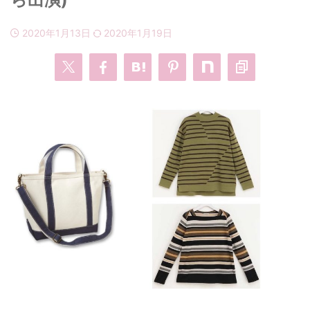
2020年1月13日
2020年1月19日
・
あのクズ
・
ワンピース
・
無能の鷹
・
バッグ
・
若草物語
・
腕時計