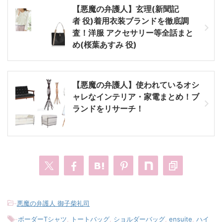
【悪魔の弁護人】玄理(新聞記
者 役)着用衣装ブランドを徹底調
査！洋服 アクセサリー等全話まと
め(桜葉あすみ 役)
【悪魔の弁護人】使われているオシ
ャレなインテリア・家電まとめ！ブ
ランドをリサーチ！
-
悪魔の弁護人 御子柴礼司
-
ボーダーTシャツ
,
トートバッグ
,
ショルダーバッグ
,
ensuite
,
ハイ