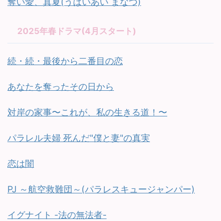
奪い愛、真夏(うばいあい まなつ)
2025年春ドラマ(4月スタート)
続・続・最後から二番目の恋
あなたを奪ったその日から
対岸の家事〜これが、私の生きる道！〜
パラレル夫婦 死んだ"僕と妻"の真実
恋は闇
PJ ～航空救難団～(パラレスキュージャンパー)
イグナイト -法の無法者-