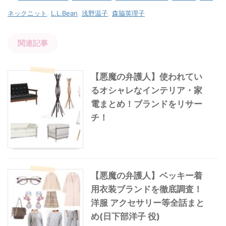
ネックニット
,
L.L.Bean
,
浅野温子
,
森脇英理子
関連記事
【悪魔の弁護人】使われてい
るオシャレなインテリア・家
電まとめ！ブランドをリサー
チ！
【悪魔の弁護人】ベッキー着
用衣装ブランドを徹底調査！
洋服 アクセサリー等全話まと
め(日下部洋子 役)