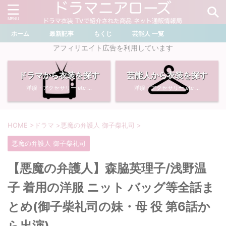
ホーム
最新記事
もくじ
芸能人 一覧
＼ ドラマ・芸能人を検索 ／
アフィリエイト広告を利用しています
ドラマから衣装を探す
芸能人から衣装を探す
おすすめ検索ワード
洋服・アクセサリー etc ...
洋服・アクセサリー etc ...
・
川口春奈
・
奈緒
・
石原さとみ
・
畑芽育
HOME
>
ドラマ
>
悪魔の弁護人 御子柴礼司
>
悪魔の弁護人 御子柴礼司
・
菜々緒
・
岡崎紗絵
【悪魔の弁護人】森脇英理子/浅野温
・
堀田真由
・
わたしの宝物
子 着用の洋服 ニット バッグ等全話ま
・
多部未華子
・
ライオンの隠れ家
とめ(御子柴礼司の妹・母 役 第6話か
ら出演)
・
広瀬すず
・
サイレント