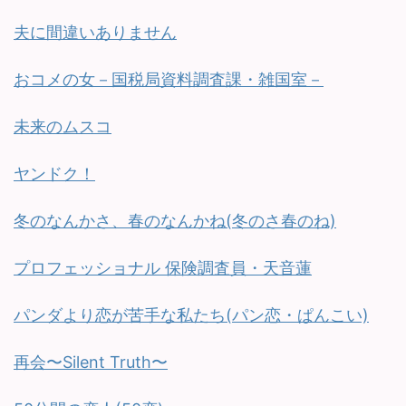
夫に間違いありません
おコメの女－国税局資料調査課・雑国室－
未来のムスコ
ヤンドク！
冬のなんかさ、春のなんかね(冬のさ春のね)
プロフェッショナル 保険調査員・天音蓮
パンダより恋が苦手な私たち(パン恋・ぱんこい)
再会〜Silent Truth〜