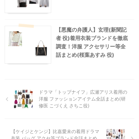
【悪魔の弁護人】玄理(新聞記
者 役)着用衣装ブランドを徹底
調査！洋服 アクセサリー等全
話まとめ(桜葉あすみ 役)
ドラマ「トップナイフ」広瀬アリス着用の
洋服 ファッションアイテム全話まとめ(研
修医 こづくえ さちこ役)
【ケイジとケンジ】比嘉愛未の着用ドラマ
衣装 バッグ アクセ等ブランド全話まとめ