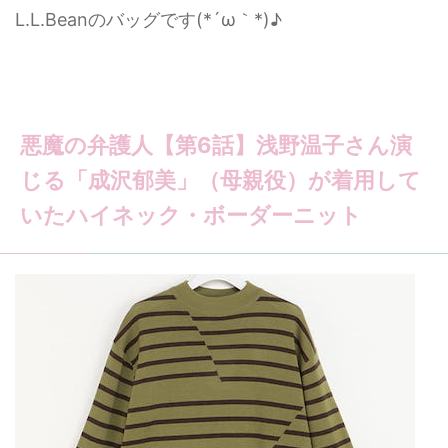
L.L.Beanのバッグです(*´ω｀*)♪
悪魔の弁護人【第6話】浅野温子さん演
じる「成沢郁美」（母親役）が着用して
いたハイネック・ボーダーニット