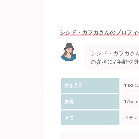
シシド・カフカさんのプロフィ
シシド・カフカさ
の参考に♪年齢や
生年月日
1985
身長
175cm
メモ
ドラマ