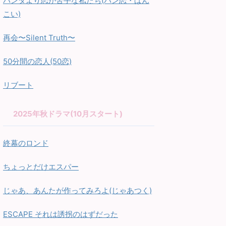
パンダより恋が苦手な私たち(パン恋・ぱん
こい)
再会〜Silent Truth〜
50分間の恋人(50恋)
リブート
2025年秋ドラマ(10月スタート)
終幕のロンド
ちょっとだけエスパー
じゃあ、あんたが作ってみろよ(じゃあつく)
ESCAPE それは誘拐のはずだった