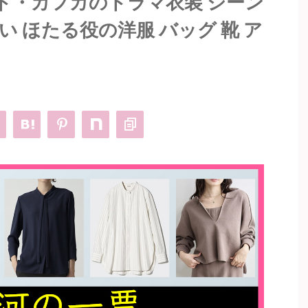
ド・カフカのドラマ衣装 シーン
い ほたる役の洋服 バッグ 靴 ア