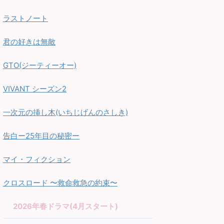
ラストノート
君の好きは無敵
GTO(ジーティーオー)
VIVANT シーズン2
一次元の挿し木(いちじげんのさしき)
告白ー25年目の秘密ー
マイ・フィクション
クロスロード 〜救命救急の約束〜
2026年春ドラマ(4月スタート)