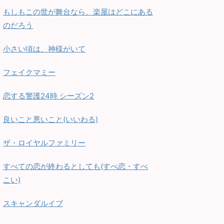
もしもこの世が舞台なら、楽屋はどこにある
のだろう
小さい頃は、神様がいて
フェイクマミー
恋する警護24時 シーズン2
良いこと悪いこと(いいわる)
ザ・ロイヤルファミリー
すべての恋が終わるとしても(すべ恋・すべ
こい)
スキャンダルイブ