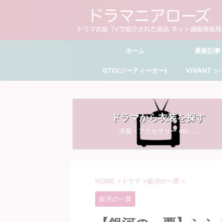
ホーム
最新記事
GTO(ジーティーオー)
VIVANT 
ドラマから衣装を探す
洋服・アクセサリー etc ...
HOME
>
ドラマ
>
銀河の一票
>
銀河の一票