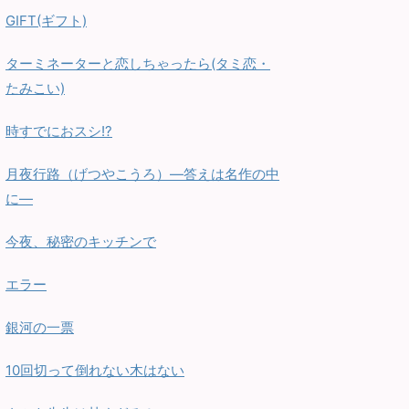
GIFT(ギフト)
ターミネーターと恋しちゃったら(タミ恋・
たみこい)
時すでにおスシ!?
月夜行路（げつやこうろ）—答えは名作の中
に—
今夜、秘密のキッチンで
エラー
銀河の一票
10回切って倒れない木はない