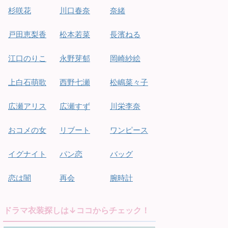
杉咲花
川口春奈
奈緒
戸田恵梨香
松本若菜
長濱ねる
江口のりこ
永野芽郁
岡崎紗絵
上白石萌歌
西野七瀬
松嶋菜々子
広瀬アリス
広瀬すず
川栄李奈
おコメの女
リブート
ワンピース
イグナイト
パン恋
バッグ
恋は闇
再会
腕時計
ドラマ衣装探しは↓ココからチェック！