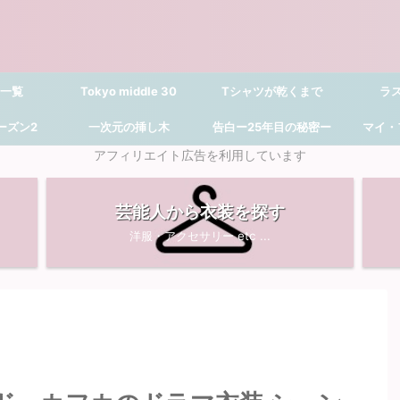
 一覧
Tokyo middle 30
Tシャツが乾くまで
ラ
シーズン2
一次元の挿し木
告白ー25年目の秘密ー
マイ・
アフィリエイト広告を利用しています
芸能人から衣装を探す
洋服・アクセサリー etc ...