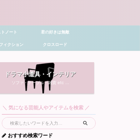
ストノート
君の好きは無敵
フィクション
クロスロード
ドラマ小道具・インテリア
ソファ・テーブル・雑貨 etc ...
＼ 気になる芸能人やアイテムを検索 ／
おすすめ検索ワード