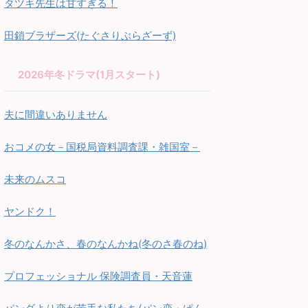
タツキ先生は甘すぎる！
田鎖ブラザーズ(たぐさりぶらざーず)
2026年冬ドラマ(1月スタート)
夫に間違いありません
おコメの女－国税局資料調査課・雑国室－
未来のムスコ
ヤンドク！
冬のなんかさ、春のなんかね(冬のさ春のね)
プロフェッショナル 保険調査員・天音蓮