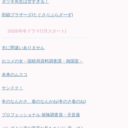
タツキ先生は甘すぎる！
田鎖ブラザーズ(たぐさりぶらざーず)
2026年冬ドラマ(1月スタート)
夫に間違いありません
おコメの女－国税局資料調査課・雑国室－
未来のムスコ
ヤンドク！
冬のなんかさ、春のなんかね(冬のさ春のね)
プロフェッショナル 保険調査員・天音蓮