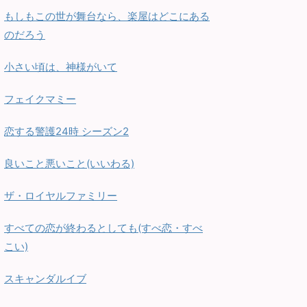
もしもこの世が舞台なら、楽屋はどこにある
のだろう
小さい頃は、神様がいて
フェイクマミー
恋する警護24時 シーズン2
良いこと悪いこと(いいわる)
ザ・ロイヤルファミリー
すべての恋が終わるとしても(すべ恋・すべ
こい)
スキャンダルイブ