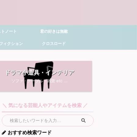
ストノート
君の好きは無敵
フィクション
クロスロード
ドラマ小道具・インテリア
ソファ・テーブル・雑貨 etc ...
＼ 気になる芸能人やアイテムを検索 ／
おすすめ検索ワード