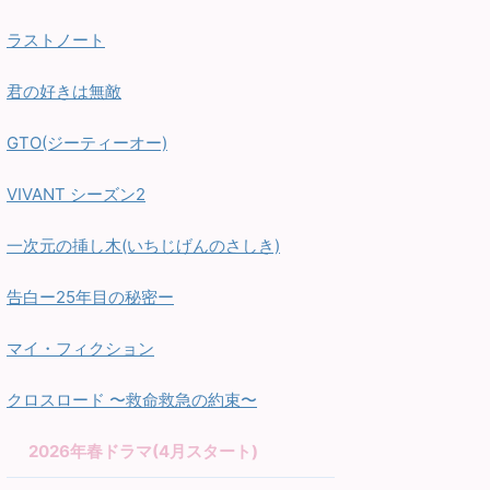
ラストノート
君の好きは無敵
GTO(ジーティーオー)
VIVANT シーズン2
一次元の挿し木(いちじげんのさしき)
告白ー25年目の秘密ー
マイ・フィクション
クロスロード 〜救命救急の約束〜
2026年春ドラマ(4月スタート)