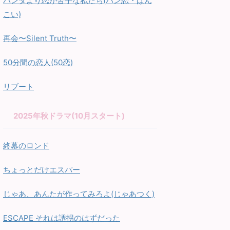
パンダより恋が苦手な私たち(パン恋・ぱん
こい)
再会〜Silent Truth〜
50分間の恋人(50恋)
リブート
2025年秋ドラマ(10月スタート)
終幕のロンド
ちょっとだけエスパー
じゃあ、あんたが作ってみろよ(じゃあつく)
ESCAPE それは誘拐のはずだった