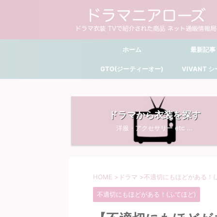
ホーム
最新記事
GTO(ジーティーオー)
VIVANT 
ドラマから衣装を探す
洋服・アクセサリー etc ...
HOME
>
ドラマ
>
不適切にもほどがある！(
不適切にもほどがある！(ふてほど)