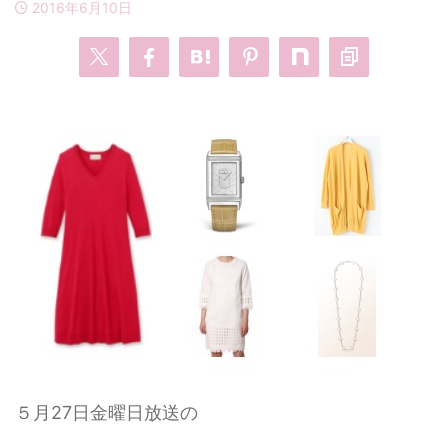
2016年6月10日
・
あのクズ
・
ワンピース
・
無能の鷹
・
バッグ
・
若草物語
・
腕時計
５月27日金曜日放送の