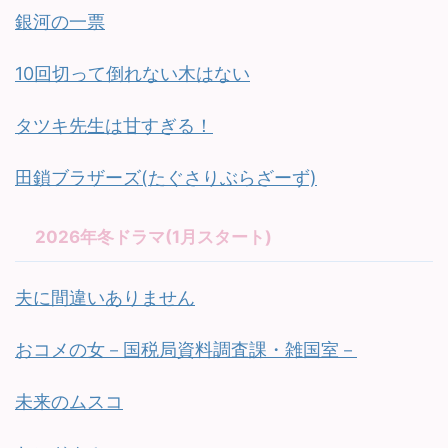
銀河の一票
10回切って倒れない木はない
タツキ先生は甘すぎる！
田鎖ブラザーズ(たぐさりぶらざーず)
2026年冬ドラマ(1月スタート)
夫に間違いありません
おコメの女－国税局資料調査課・雑国室－
未来のムスコ