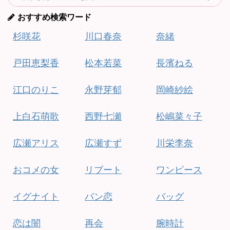
おすすめ検索ワード
杉咲花
川口春奈
奈緒
戸田恵梨香
松本若菜
長濱ねる
江口のりこ
永野芽郁
岡崎紗絵
上白石萌歌
西野七瀬
松嶋菜々子
広瀬アリス
広瀬すず
川栄李奈
おコメの女
リブート
ワンピース
イグナイト
パン恋
バッグ
恋は闇
再会
腕時計