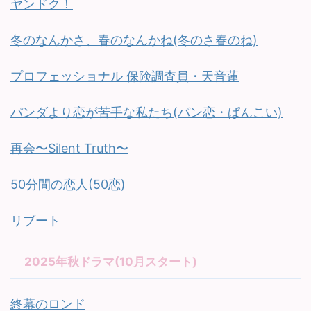
ヤンドク！
冬のなんかさ、春のなんかね(冬のさ春のね)
プロフェッショナル 保険調査員・天音蓮
パンダより恋が苦手な私たち(パン恋・ぱんこい)
再会〜Silent Truth〜
50分間の恋人(50恋)
リブート
2025年秋ドラマ(10月スタート)
終幕のロンド