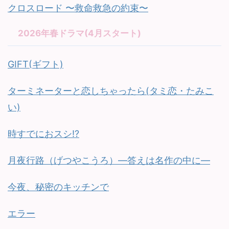
クロスロード 〜救命救急の約束〜
2026年春ドラマ(4月スタート)
GIFT(ギフト)
ターミネーターと恋しちゃったら(タミ恋・たみこ
い)
時すでにおスシ!?
月夜行路（げつやこうろ）—答えは名作の中に—
今夜、秘密のキッチンで
エラー