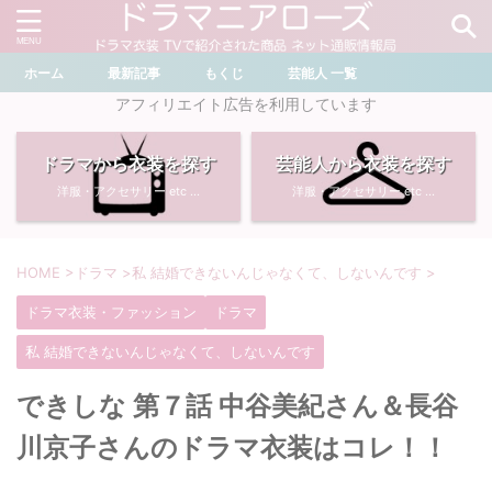
ホーム
最新記事
もくじ
芸能人 一覧
＼ ドラマ・芸能人を検索 ／
アフィリエイト広告を利用しています
ドラマから衣装を探す
芸能人から衣装を探す
おすすめ検索ワード
洋服・アクセサリー etc ...
洋服・アクセサリー etc ...
・
川口春奈
・
奈緒
・
石原さとみ
・
畑芽育
HOME
>
ドラマ
>
私 結婚できないんじゃなくて、しないんです
>
ドラマ衣装・ファッション
ドラマ
・
菜々緒
・
岡崎紗絵
私 結婚できないんじゃなくて、しないんです
・
堀田真由
・
わたしの宝物
できしな 第７話 中谷美紀さん＆長谷
・
多部未華子
・
ライオンの隠れ家
川京子さんのドラマ衣装はコレ！！
・
広瀬すず
・
サイレント