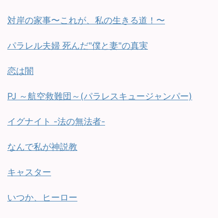
対岸の家事〜これが、私の生きる道！〜
パラレル夫婦 死んだ"僕と妻"の真実
恋は闇
PJ ～航空救難団～(パラレスキュージャンパー)
イグナイト -法の無法者-
なんで私が神説教
キャスター
いつか、ヒーロー