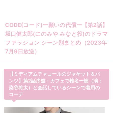
CODE(コード)ー願いの代償ー【第2話】
坂口健太郎(にのみや みなと役)のドラマ
ファッション シーン別まとめ（2023年
7月9日放送）
【ミディアムチャコールのジャケット＆パ
ンツ】第2話序盤：カフェで椎名一樹（演：
染谷将太）と会話しているシーンで着用の
コーデ