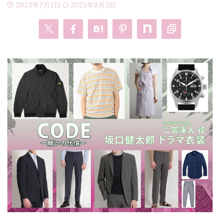
2023年7月2日
2023年9月3日
・
あのクズ
・
ワンピース
・
無能の鷹
・
バッグ
・
若草物語
・
腕時計