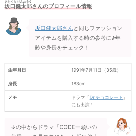
さかぐち けんたろう
坂口健太郎
さんのプロフィール情報
坂口健太郎さん
と同じファッション
アイテムを購入する時の参考に♪年
齢や身長をチェック！
生年月日
1991年7月11日（35歳）
身長
183cm
メモ
ドラマ「
Dr.チョコレート
」
にも出演！
↓の中からドラマ「CODEー願いの