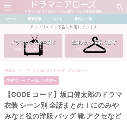
ホーム
最新記事
もくじ
芸能人 一覧
＼ ドラマ・芸能人を検索 ／
アフィリエイト広告を利用しています
ドラマから衣装を探す
芸能人から衣装を探す
おすすめ検索ワード
洋服・アクセサリー etc ...
洋服・アクセサリー etc ...
・
川口春奈
・
奈緒
・
石原さとみ
・
畑芽育
HOME
>
ドラマ
>
CODE(コード)ー願いの代償ー
>
CODE(コード)ー願いの代償ー
・
菜々緒
・
岡崎紗絵
【CODE コード】坂口健太郎のドラマ
・
堀田真由
・
わたしの宝物
衣装 シーン別 全話まとめ！にのみや
・
多部未華子
・
ライオンの隠れ家
みなと役の洋服 バッグ 靴 アクセなど
・
広瀬すず
・
サイレント