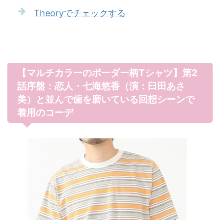
Theoryでチェックする
【マルチカラーのボーダー柄Tシャツ】第2
話序盤：恋人・七海悠香（演：臼田あさ
美）と並んで歯を磨いている回想シーンで
着用のコーデ