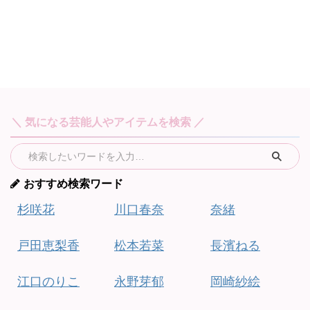
＼ 気になる芸能人やアイテムを検索 ／
おすすめ検索ワード
杉咲花
川口春奈
奈緒
戸田恵梨香
松本若菜
長濱ねる
江口のりこ
永野芽郁
岡崎紗絵