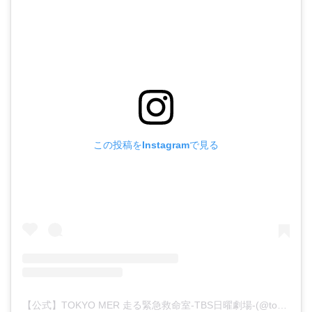
・
あのクズ
・
ワンピース
・
無能の鷹
・
バッグ
・
若草物語
・
腕時計
この投稿をInstagramで見る
【公式】TOKYO MER 走る緊急救命室-TBS日曜劇場-(@tokyo_mer_tbs)がシェアした投稿