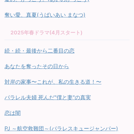
奪い愛、真夏(うばいあい まなつ)
2025年春ドラマ(4月スタート)
続・続・最後から二番目の恋
あなたを奪ったその日から
対岸の家事〜これが、私の生きる道！〜
パラレル夫婦 死んだ"僕と妻"の真実
恋は闇
PJ ～航空救難団～(パラレスキュージャンパー)