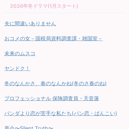
2026年冬ドラマ(1月スタート)
夫に間違いありません
おコメの女－国税局資料調査課・雑国室－
未来のムスコ
ヤンドク！
冬のなんかさ、春のなんかね(冬のさ春のね)
プロフェッショナル 保険調査員・天音蓮
パンダより恋が苦手な私たち(パン恋・ぱんこい)
再会〜Silent Truth〜