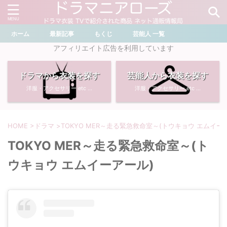
ホーム
最新記事
もくじ
芸能人 一覧
＼ ドラマ・芸能人を検索 ／
アフィリエイト広告を利用しています
ドラマから衣装を探す
芸能人から衣装を探す
おすすめ検索ワード
洋服・アクセサリー etc ...
洋服・アクセサリー etc ...
・
川口春奈
・
奈緒
・
石原さとみ
・
畑芽育
HOME
>
ドラマ
>
TOKYO MER～走る緊急救命室～(トウキョウ エムイー
TOKYO MER～走る緊急救命室～(ト
・
菜々緒
・
岡崎紗絵
ウキョウ エムイーアール)
・
堀田真由
・
わたしの宝物
・
多部未華子
・
ライオンの隠れ家
・
広瀬すず
・
サイレント