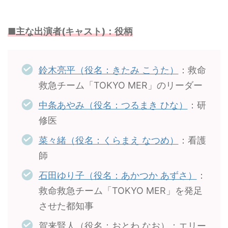
■主な出演者(キャスト)：役柄
鈴木亮平（役名：きたみ こうた）
：救命
救急チーム「TOKYO MER」のリーダー
中条あやみ（役名：つるまき ひな）
：研
修医
菜々緒（役名：くらまえ なつめ）
：看護
師
石田ゆり子（役名：あかつか あずさ）
：
救命救急チーム「TOKYO MER」を発足
させた都知事
賀来賢人（役名：おとわ なお）：エリー