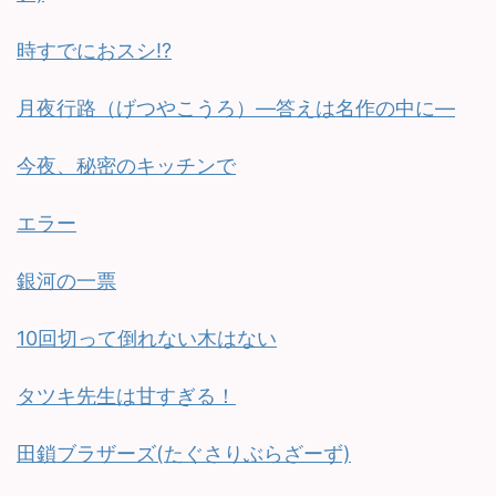
時すでにおスシ!?
月夜行路（げつやこうろ）—答えは名作の中に—
今夜、秘密のキッチンで
エラー
銀河の一票
10回切って倒れない木はない
タツキ先生は甘すぎる！
田鎖ブラザーズ(たぐさりぶらざーず)