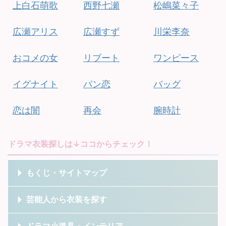
上白石萌歌
西野七瀬
松嶋菜々子
広瀬アリス
広瀬すず
川栄李奈
おコメの女
リブート
ワンピース
イグナイト
パン恋
バッグ
恋は闇
再会
腕時計
ドラマ衣装探しは↓ココからチェック！
もくじ・サイトマップ
芸能人から衣装を探す