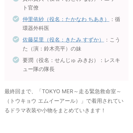
ト官僚
仲里依紗（役名：たかなわ ちあき）
：循
環器外科医
佐藤栞里（役名：きたみ すずか）
：こう
た（演：鈴木亮平）の妹
要潤（役名：せんじゅ みきお）：レスキ
ュー隊の隊長
最終回まで、「TOKYO MER～走る緊急救命室～
（トウキョウ エムイーアール）」で着用されてい
るドラマ衣装や小物をまとめていきます！