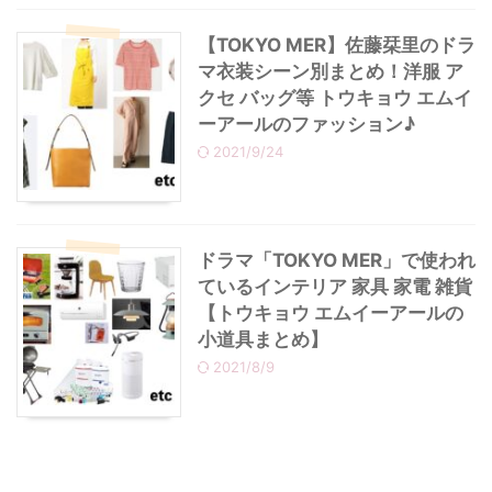
【TOKYO MER】佐藤栞里のドラ
マ衣装シーン別まとめ！洋服 ア
クセ バッグ等 トウキョウ エムイ
ーアールのファッション♪
2021/9/24
ドラマ「TOKYO MER」で使われ
ているインテリア 家具 家電 雑貨
【トウキョウ エムイーアールの
小道具まとめ】
2021/8/9