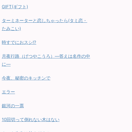
GIFT(ギフト)
ターミネーターと恋しちゃったら(タミ恋・
たみこい)
時すでにおスシ!?
月夜行路（げつやこうろ）—答えは名作の中
に—
今夜、秘密のキッチンで
エラー
銀河の一票
10回切って倒れない木はない