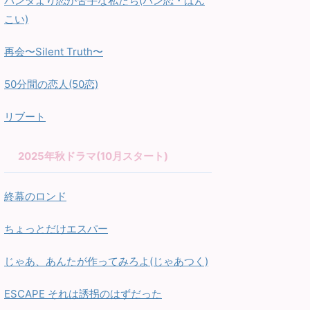
パンダより恋が苦手な私たち(パン恋・ぱん
こい)
再会〜Silent Truth〜
50分間の恋人(50恋)
リブート
2025年秋ドラマ(10月スタート)
終幕のロンド
ちょっとだけエスパー
じゃあ、あんたが作ってみろよ(じゃあつく)
ESCAPE それは誘拐のはずだった