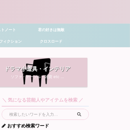
ストノート
君の好きは無敵
フィクション
クロスロード
ドラマ小道具・インテリア
ソファ・テーブル・雑貨 etc ...
＼ 気になる芸能人やアイテムを検索 ／
おすすめ検索ワード