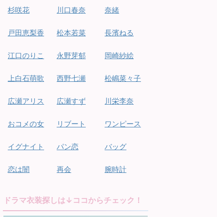
杉咲花
川口春奈
奈緒
戸田恵梨香
松本若菜
長濱ねる
江口のりこ
永野芽郁
岡崎紗絵
上白石萌歌
西野七瀬
松嶋菜々子
広瀬アリス
広瀬すず
川栄李奈
おコメの女
リブート
ワンピース
イグナイト
パン恋
バッグ
恋は闇
再会
腕時計
ドラマ衣装探しは↓ココからチェック！