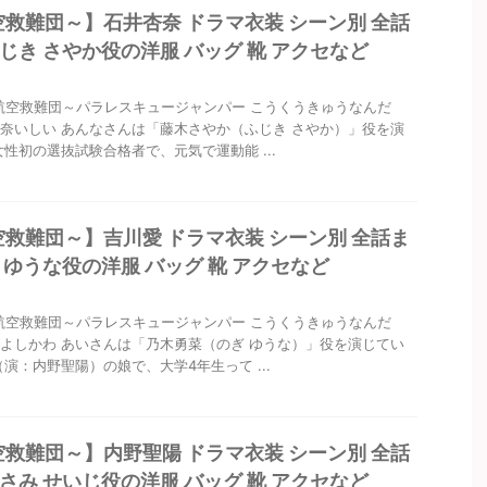
航空救難団～】石井杏奈 ドラマ衣装 シーン別 全話
じき さやか役の洋服 バッグ 靴 アクセなど
～航空救難団～パラレスキュージャンパー こうくうきゅうなんだ
奈いしい あんなさんは「藤木さやか（ふじき さやか）」役を演
女性初の選抜試験合格者で、元気で運動能 ...
航空救難団～】吉川愛 ドラマ衣装 シーン別 全話ま
 ゆうな役の洋服 バッグ 靴 アクセなど
～航空救難団～パラレスキュージャンパー こうくうきゅうなんだ
よしかわ あいさんは「乃木勇菜（のぎ ゆうな）」役を演じてい
演：内野聖陽）の娘で、大学4年生って ...
航空救難団～】内野聖陽 ドラマ衣装 シーン別 全話
さみ せいじ役の洋服 バッグ 靴 アクセなど