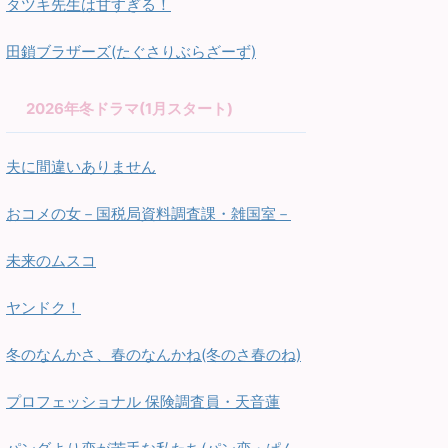
タツキ先生は甘すぎる！
田鎖ブラザーズ(たぐさりぶらざーず)
2026年冬ドラマ(1月スタート)
夫に間違いありません
おコメの女－国税局資料調査課・雑国室－
未来のムスコ
ヤンドク！
冬のなんかさ、春のなんかね(冬のさ春のね)
プロフェッショナル 保険調査員・天音蓮