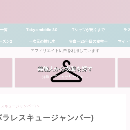
 一覧
Tokyo middle 30
Tシャツが乾くまで
ラ
シーズン2
一次元の挿し木
告白ー25年目の秘密ー
マイ・
アフィリエイト広告を利用しています
芸能人から衣装を探す
洋服・アクセサリー etc ...
レスキュージャンパー)
>
(パラレスキュージャンパー)