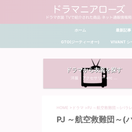
ホーム
最新記事
GTO(ジーティーオー)
VIVANT 
ドラマから衣装を探す
洋服・アクセサリー etc ...
HOME
>
ドラマ
>
PJ ～航空救難団～(パラ
PJ ～航空救難団～