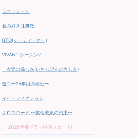
ラストノート
君の好きは無敵
GTO(ジーティーオー)
VIVANT シーズン2
一次元の挿し木(いちじげんのさしき)
告白ー25年目の秘密ー
マイ・フィクション
クロスロード 〜救命救急の約束〜
2026年春ドラマ(4月スタート)