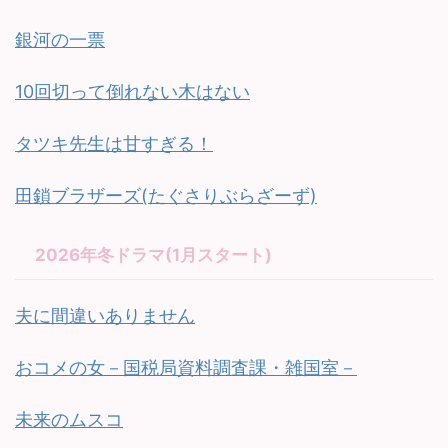
銀河の一票
10回切って倒れない木はない
タツキ先生は甘すぎる！
田鎖ブラザーズ(たぐさりぶらざーず)
2026年冬ドラマ(1月スタート)
夫に間違いありません
おコメの女－国税局資料調査課・雑国室－
未来のムスコ