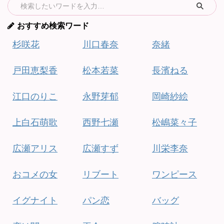
おすすめ検索ワード
杉咲花
川口春奈
奈緒
戸田恵梨香
松本若菜
長濱ねる
江口のりこ
永野芽郁
岡崎紗絵
上白石萌歌
西野七瀬
松嶋菜々子
広瀬アリス
広瀬すず
川栄李奈
おコメの女
リブート
ワンピース
イグナイト
パン恋
バッグ