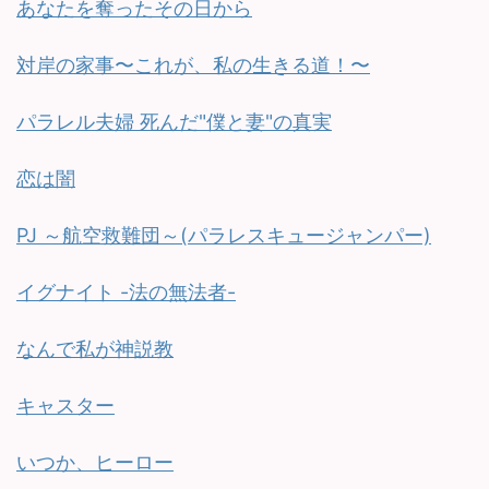
あなたを奪ったその日から
対岸の家事〜これが、私の生きる道！〜
パラレル夫婦 死んだ"僕と妻"の真実
恋は闇
PJ ～航空救難団～(パラレスキュージャンパー)
イグナイト -法の無法者-
なんで私が神説教
キャスター
いつか、ヒーロー