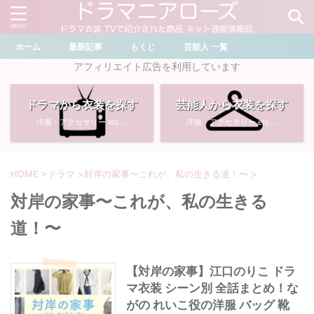
ホーム
最新記事
もくじ
芸能人 一覧
＼ ドラマ・芸能人を検索 ／
アフィリエイト広告を利用しています
ドラマから衣装を探す
芸能人から衣装を探す
おすすめ検索ワード
洋服・アクセサリー etc ...
洋服・アクセサリー etc ...
・
川口春奈
・
奈緒
・
石原さとみ
・
畑芽育
HOME
>
ドラマ
>
対岸の家事〜これが、私の生きる道！〜
>
対岸の家事〜これが、私の生きる
・
菜々緒
・
岡崎紗絵
道！〜
・
堀田真由
・
わたしの宝物
【対岸の家事】江口のりこ ドラ
・
多部未華子
・
ライオンの隠れ家
マ衣装 シーン別 全話まとめ！な
がの れいこ役の洋服 バッグ 靴
・
広瀬すず
・
サイレント