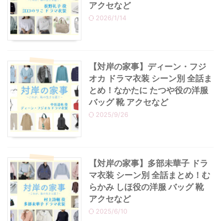
アクセなど
2026/1/14
・
あのクズ
・
ワンピース
・
無能の鷹
・
バッグ
【対岸の家事】ディーン・フジ
・
若草物語
・
腕時計
オカ ドラマ衣装 シーン別 全話ま
とめ！なかたに たつや役の洋服
バッグ 靴 アクセなど
2025/9/26
【対岸の家事】多部未華子 ドラ
マ衣装 シーン別 全話まとめ！む
らかみ しほ役の洋服 バッグ 靴
アクセなど
2025/6/10