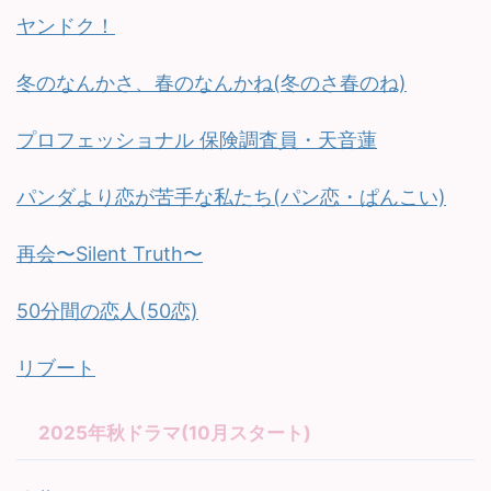
ヤンドク！
冬のなんかさ、春のなんかね(冬のさ春のね)
プロフェッショナル 保険調査員・天音蓮
パンダより恋が苦手な私たち(パン恋・ぱんこい)
再会〜Silent Truth〜
50分間の恋人(50恋)
リブート
2025年秋ドラマ(10月スタート)