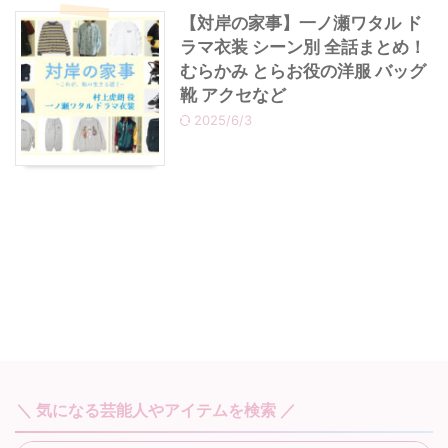
【対岸の家事】一ノ瀬ワタル ド
ラマ衣装 シーン別 全話まとめ！
むらかみ とらお役の洋服 バッグ
靴 アクセなど
2025/6/3
＼ 気になる芸能人やアイテムを検索 ／