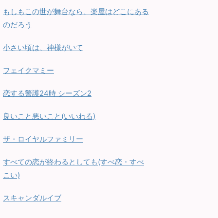
もしもこの世が舞台なら、楽屋はどこにある
のだろう
小さい頃は、神様がいて
フェイクマミー
恋する警護24時 シーズン2
良いこと悪いこと(いいわる)
ザ・ロイヤルファミリー
すべての恋が終わるとしても(すべ恋・すべ
こい)
スキャンダルイブ