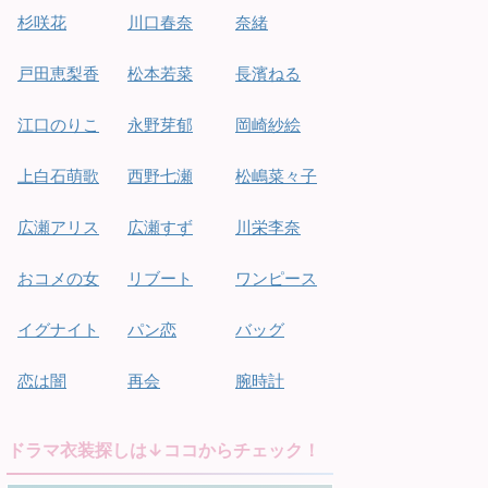
杉咲花
川口春奈
奈緒
戸田恵梨香
松本若菜
長濱ねる
江口のりこ
永野芽郁
岡崎紗絵
上白石萌歌
西野七瀬
松嶋菜々子
広瀬アリス
広瀬すず
川栄李奈
おコメの女
リブート
ワンピース
イグナイト
パン恋
バッグ
恋は闇
再会
腕時計
ドラマ衣装探しは↓ココからチェック！