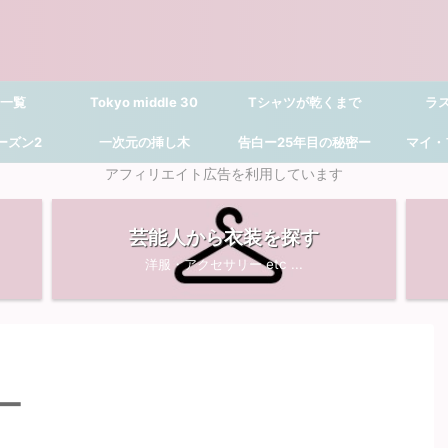
 一覧
Tokyo middle 30
Tシャツが乾くまで
ラ
シーズン2
一次元の挿し木
告白ー25年目の秘密ー
マイ・
アフィリエイト広告を利用しています
芸能人から衣装を探す
洋服・アクセサリー etc ...
ー