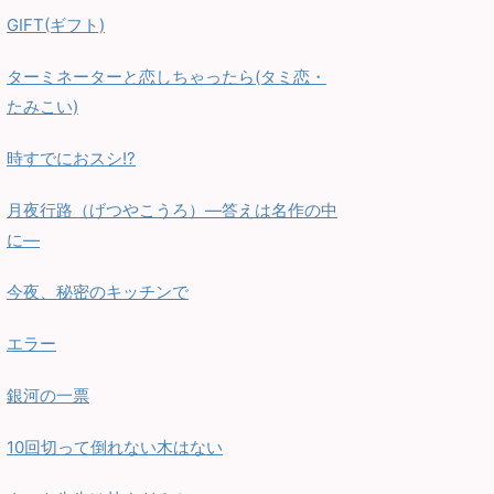
GIFT(ギフト)
ターミネーターと恋しちゃったら(タミ恋・
たみこい)
時すでにおスシ!?
月夜行路（げつやこうろ）—答えは名作の中
に—
今夜、秘密のキッチンで
エラー
銀河の一票
10回切って倒れない木はない