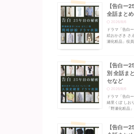
【告白ー2
全話まとめ
2026/8/6
ドラマ「告白ー
絵おかざき さ
瀬化粧品」役員
【告白ー2
別 全話ま
セなど
2026/8/6
ドラマ「告白ー
緒里くぼ しお
「野瀬化粧品」の
【告白ー2