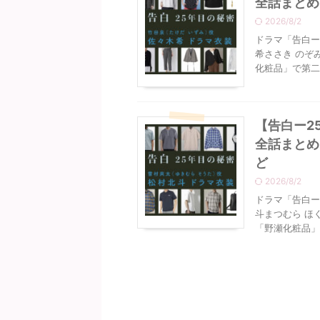
全話まとめ
2026/8/2
ドラマ「告白ー
希ささき のぞ
化粧品」で第二
【告白ー2
全話まとめ
ど
2026/8/2
ドラマ「告白ー
斗まつむら ほ
「野瀬化粧品」