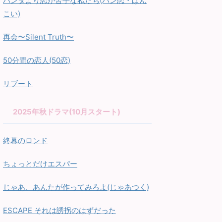
パンダより恋が苦手な私たち(パン恋・ぱん
こい)
再会〜Silent Truth〜
50分間の恋人(50恋)
リブート
2025年秋ドラマ(10月スタート)
終幕のロンド
ちょっとだけエスパー
じゃあ、あんたが作ってみろよ(じゃあつく)
ESCAPE それは誘拐のはずだった