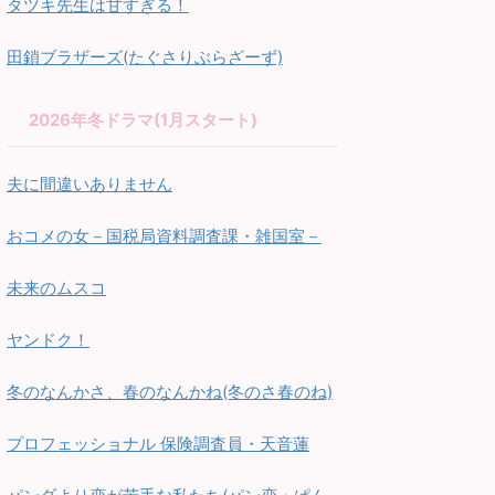
タツキ先生は甘すぎる！
田鎖ブラザーズ(たぐさりぶらざーず)
2026年冬ドラマ(1月スタート)
夫に間違いありません
おコメの女－国税局資料調査課・雑国室－
未来のムスコ
ヤンドク！
冬のなんかさ、春のなんかね(冬のさ春のね)
プロフェッショナル 保険調査員・天音蓮