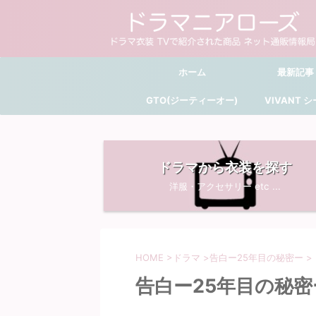
ホーム
最新記事
GTO(ジーティーオー)
VIVANT 
ドラマから衣装を探す
洋服・アクセサリー etc ...
HOME
>
ドラマ
>
告白ー25年目の秘密ー
>
告白ー25年目の秘密