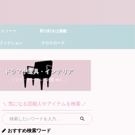
ストノート
君の好きは無敵
フィクション
クロスロード
ドラマ小道具・インテリア
ソファ・テーブル・雑貨 etc ...
＼ 気になる芸能人やアイテムを検索 ／
おすすめ検索ワード