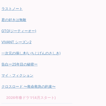
ラストノート
君の好きは無敵
GTO(ジーティーオー)
VIVANT シーズン2
一次元の挿し木(いちじげんのさしき)
告白ー25年目の秘密ー
マイ・フィクション
クロスロード 〜救命救急の約束〜
2026年春ドラマ(4月スタート)