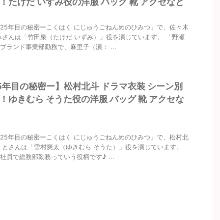
！たけだ いずみ役の洋服 バッグ 靴 アクセなど
25年目の秘密ーこくはく にじゅうごねんめのひみつ」で、佐々木
みさんは「竹田泉（たけだ いずみ）」役を演じています。 「野瀬
ブランド事業部勤務で、麻里子（演： ...
5年目の秘密ー】松村北斗 ドラマ衣装 シーン別
！ゆきむら そうた役の洋服 バッグ 靴 アクセな
25年目の秘密ーこくはく にじゅうごねんめのひみつ」で、松村北
くとさんは「雪村爽太（ゆきむら そうた）」役を演じています。
社員で総務部勤務っていう役柄です♪ ...