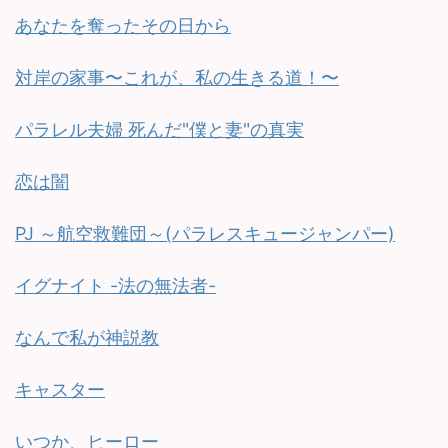
あなたを奪ったその日から
対岸の家事〜これが、私の生きる道！〜
パラレル夫婦 死んだ"僕と妻"の真実
恋は闇
PJ ～航空救難団～(パラレスキュージャンパー)
イグナイト -法の無法者-
なんで私が神説教
キャスター
いつか、ヒーロー