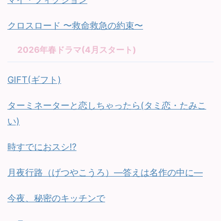
クロスロード 〜救命救急の約束〜
2026年春ドラマ(4月スタート)
GIFT(ギフト)
ターミネーターと恋しちゃったら(タミ恋・たみこ
い)
時すでにおスシ!?
月夜行路（げつやこうろ）—答えは名作の中に—
今夜、秘密のキッチンで