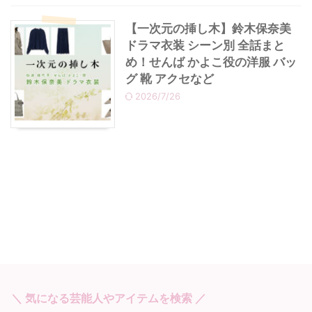
【一次元の挿し木】鈴木保奈美
ドラマ衣装 シーン別 全話まと
め！せんば かよこ役の洋服 バッ
グ 靴 アクセなど
2026/7/26
＼ 気になる芸能人やアイテムを検索 ／