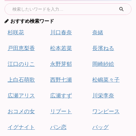
おすすめ検索ワード
杉咲花
川口春奈
奈緒
戸田恵梨香
松本若菜
長濱ねる
江口のりこ
永野芽郁
岡崎紗絵
上白石萌歌
西野七瀬
松嶋菜々子
広瀬アリス
広瀬すず
川栄李奈
おコメの女
リブート
ワンピース
イグナイト
パン恋
バッグ