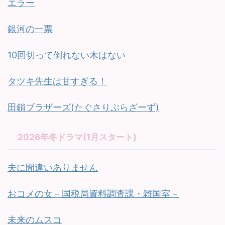
エラー
銀河の一票
10回切って倒れない木はない
タツキ先生は甘すぎる！
田鎖ブラザーズ(たぐさりぶらざーず)
2026年冬ドラマ(1月スタート)
夫に間違いありません
おコメの女－国税局資料調査課・雑国室－
未来のムスコ