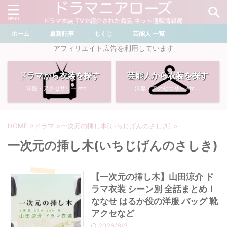
ホーム
最新記事
もくじ
芸能人 一覧
＼ ドラマ・芸能人を検索 ／
アフィリエイト広告を利用しています
ドラマから衣装を探す
芸能人から衣装を探す
おすすめ検索ワード
洋服・アクセサリー etc ...
洋服・アクセサリー etc ...
・
川口春奈
・
奈緒
・
石原さとみ
・
畑芽育
HOME
>
ドラマ
>
一次元の挿し木(いちじげんのさしき)
>
一次元の挿し木(いちじげんのさしき)
・
菜々緒
・
岡崎紗絵
・
堀田真由
・
わたしの宝物
【一次元の挿し木】山田涼介 ド
ラマ衣装 シーン別 全話まとめ！
・
多部未華子
・
ライオンの隠れ家
ななせ はるか役の洋服 バッグ 靴
アクセなど
・
広瀬すず
2026/8/3
・
サイレント