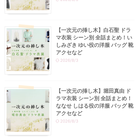
・
あのクズ
・
ワンピース
【一次元の挿し木】白石聖 ドラ
・
無能の鷹
・
バッグ
マ衣装 シーン別 全話まとめ！い
しみざき ゆい役の洋服 バッグ 靴
・
若草物語
・
腕時計
アクセなど
2026/8/3
【一次元の挿し木】堀田真由 ド
ラマ衣装 シーン別 全話まとめ！
ななせ しはる役の洋服 バッグ 靴
アクセなど
2026/8/3