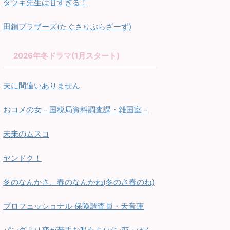
タツキ先生は甘すぎる！
田鎖ブラザーズ(たぐさりぶらざーず)
2026年冬ドラマ(1月スタート)
夫に間違いありません
おコメの女－国税局資料調査課・雑国室－
未来のムスコ
ヤンドク！
冬のなんかさ、春のなんかね(冬のさ春のね)
プロフェッショナル 保険調査員・天音蓮