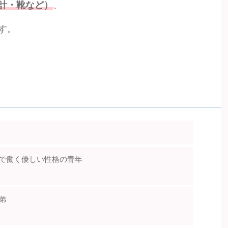
計・靴など）
、
す。
で働く優しい性格の青年
弟