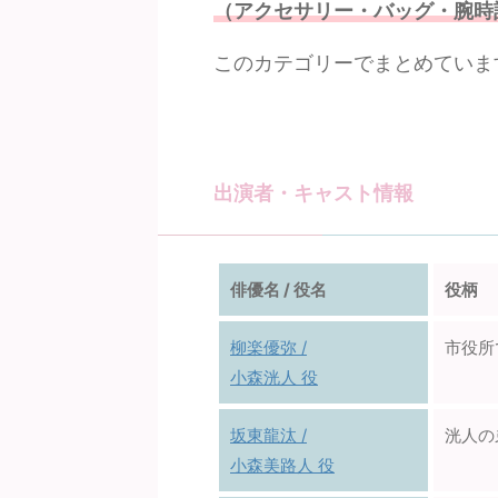
（アクセサリー・バッグ・腕時
このカテゴリーでまとめていま
出演者・キャスト情報
俳優名 / 役名
役柄
柳楽優弥 /
市役所
小森洸人 役
坂東龍汰 /
洸人の
小森美路人 役