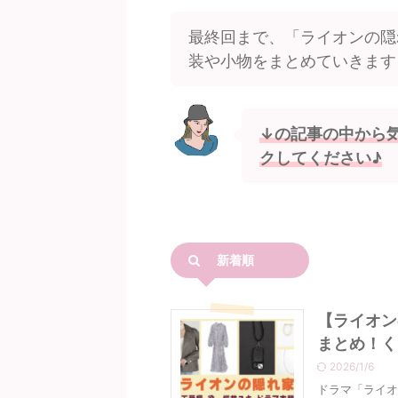
最終回まで、「ライオンの隠
装や小物をまとめていきます
↓の記事の中から
クしてください♪
新着順
【ライオン
まとめ！く
2026/1/6
ドラマ「ライオ