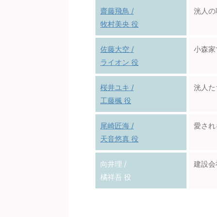
齋藤飛鳥 /
洸人の
牧村美央 役
佐藤大空 /
小森家
ライオン 役
桜井ユキ /
洸人た
工藤楓 役
尾崎匠海 /
愛され
天音悠真 役
向井理 /
建設会
橘祥吾 役