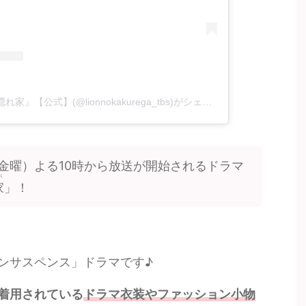
10月金曜ドラマ『ライオンの隠れ家』【公式】(@lionnokakurega_tbs)がシェアした投稿
日（金曜）よる10時から放送が開始されるドラマ
が
家
」！
ンサスペンス」ドラマです♪
着用されている
ドラマ衣装やファッション小物