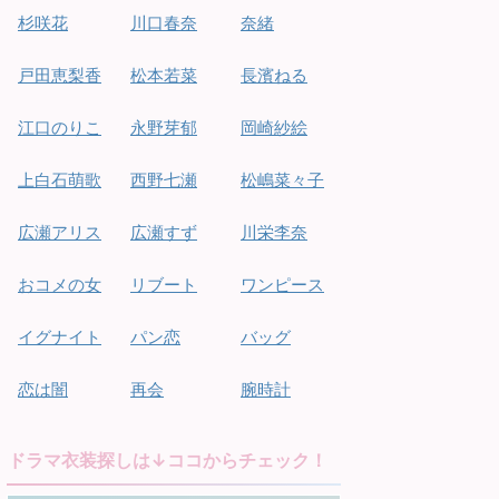
杉咲花
川口春奈
奈緒
戸田恵梨香
松本若菜
長濱ねる
江口のりこ
永野芽郁
岡崎紗絵
上白石萌歌
西野七瀬
松嶋菜々子
広瀬アリス
広瀬すず
川栄李奈
おコメの女
リブート
ワンピース
イグナイト
パン恋
バッグ
恋は闇
再会
腕時計
ドラマ衣装探しは↓ココからチェック！