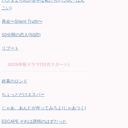
パンダより恋が苦手な私たち(パン恋・ぱん
こい)
再会〜Silent Truth〜
50分間の恋人(50恋)
リブート
2025年秋ドラマ(10月スタート)
終幕のロンド
ちょっとだけエスパー
じゃあ、あんたが作ってみろよ(じゃあつく)
ESCAPE それは誘拐のはずだった