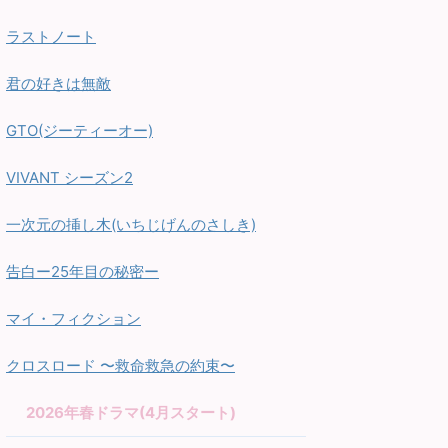
ラストノート
君の好きは無敵
GTO(ジーティーオー)
VIVANT シーズン2
一次元の挿し木(いちじげんのさしき)
告白ー25年目の秘密ー
マイ・フィクション
クロスロード 〜救命救急の約束〜
2026年春ドラマ(4月スタート)