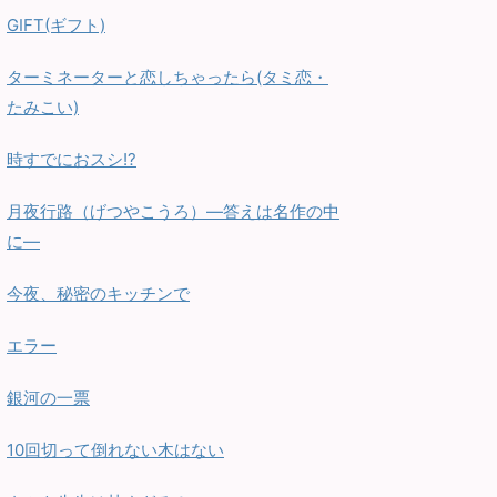
GIFT(ギフト)
ターミネーターと恋しちゃったら(タミ恋・
たみこい)
時すでにおスシ!?
月夜行路（げつやこうろ）—答えは名作の中
に—
今夜、秘密のキッチンで
エラー
銀河の一票
10回切って倒れない木はない