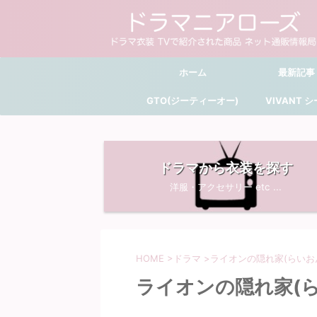
ホーム
最新記事
GTO(ジーティーオー)
VIVANT 
ドラマから衣装を探す
洋服・アクセサリー etc ...
HOME
>
ドラマ
>
ライオンの隠れ家(らいお
ライオンの隠れ家(