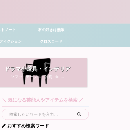
ストノート
君の好きは無敵
フィクション
クロスロード
ドラマ小道具・インテリア
ソファ・テーブル・雑貨 etc ...
＼ 気になる芸能人やアイテムを検索 ／
おすすめ検索ワード