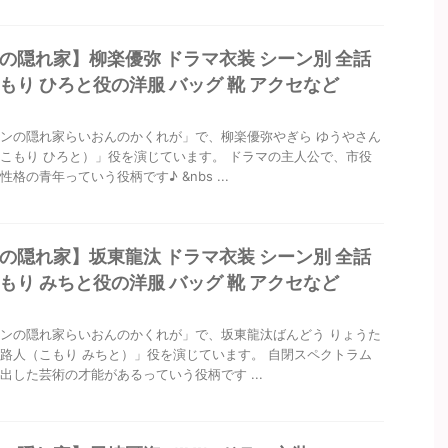
の隠れ家】柳楽優弥 ドラマ衣装 シーン別 全話
もり ひろと役の洋服 バッグ 靴 アクセなど
ンの隠れ家らいおんのかくれが」で、柳楽優弥やぎら ゆうやさん
こもり ひろと）」役を演じています。 ドラマの主人公で、市役
格の青年っていう役柄です♪ &nbs ...
の隠れ家】坂東龍汰 ドラマ衣装 シーン別 全話
もり みちと役の洋服 バッグ 靴 アクセなど
ンの隠れ家らいおんのかくれが」で、坂東龍汰ばんどう りょうた
路人（こもり みちと）」役を演じています。 自閉スペクトラム
出した芸術の才能があるっていう役柄です ...