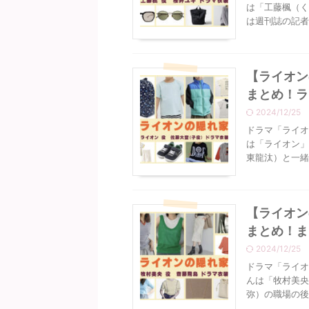
は「工藤楓（く
は週刊誌の記者っ
【ライオン
まとめ！ラ
2024/12/25
ドラマ「ライオ
は「ライオン」
東龍汰）と一緒
【ライオン
まとめ！ま
2024/12/25
ドラマ「ライオ
んは「牧村美央
弥）の職場の後輩