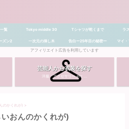
 一覧
Tokyo middle 30
Tシャツが乾くまで
ラ
シーズン2
一次元の挿し木
告白ー25年目の秘密ー
マイ・
アフィリエイト広告を利用しています
芸能人から衣装を探す
洋服・アクセサリー etc ...
んのかくれが)
>
らいおんのかくれが)