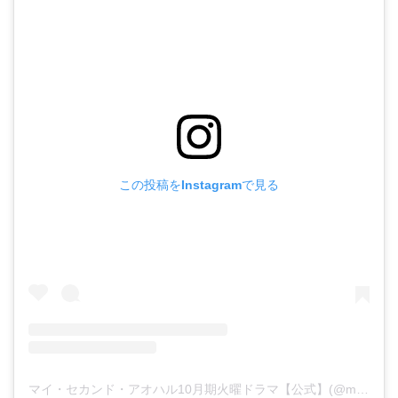
・
あのクズ
・
ワンピース
・
無能の鷹
・
バッグ
・
若草物語
・
腕時計
この投稿をInstagramで見る
マイ・セカンド・アオハル10月期火曜ドラマ【公式】(@myharu_tbs)がシェアした投稿