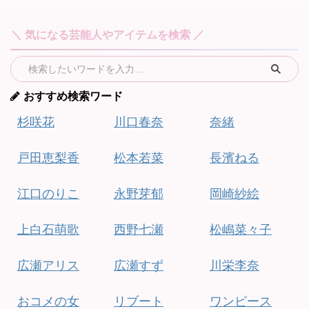
＼ 気になる芸能人やアイテムを検索 ／
おすすめ検索ワード
杉咲花
川口春奈
奈緒
戸田恵梨香
松本若菜
長濱ねる
江口のりこ
永野芽郁
岡崎紗絵
上白石萌歌
西野七瀬
松嶋菜々子
広瀬アリス
広瀬すず
川栄李奈
おコメの女
リブート
ワンピース