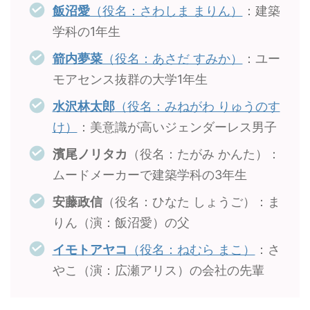
飯沼愛
（役名：さわしま まりん）
：建築
学科の1年生
箭内夢菜
（役名：あさだ すみか）
：ユー
モアセンス抜群の大学1年生
水沢林太郎
（役名：みねがわ りゅうのす
け）
：美意識が高いジェンダーレス男子
濱尾ノリタカ
（役名：たがみ かんた）：
ムードメーカーで建築学科の3年生
安藤政信
（役名：ひなた しょうご）：ま
りん（演：飯沼愛）の父
イモトアヤコ
（役名：ねむら まこ）
：さ
やこ（演：広瀬アリス）の会社の先輩