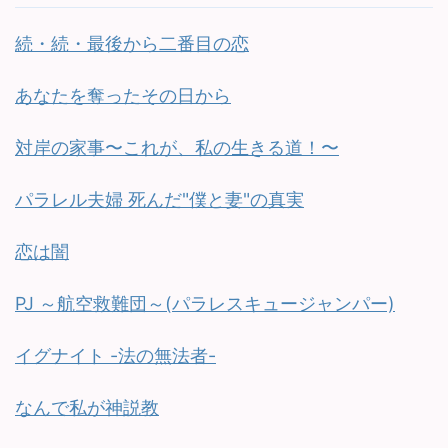
続・続・最後から二番目の恋
あなたを奪ったその日から
対岸の家事〜これが、私の生きる道！〜
パラレル夫婦 死んだ"僕と妻"の真実
恋は闇
PJ ～航空救難団～(パラレスキュージャンパー)
イグナイト -法の無法者-
なんで私が神説教