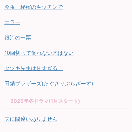
今夜、秘密のキッチンで
エラー
銀河の一票
10回切って倒れない木はない
タツキ先生は甘すぎる！
田鎖ブラザーズ(たぐさりぶらざーず)
2026年冬ドラマ(1月スタート)
夫に間違いありません