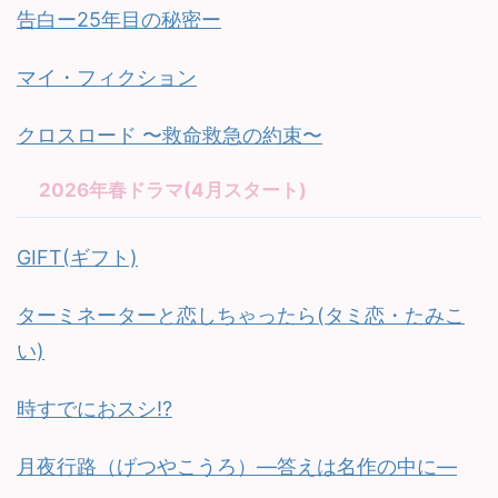
告白ー25年目の秘密ー
マイ・フィクション
クロスロード 〜救命救急の約束〜
2026年春ドラマ(4月スタート)
GIFT(ギフト)
ターミネーターと恋しちゃったら(タミ恋・たみこ
い)
時すでにおスシ!?
月夜行路（げつやこうろ）—答えは名作の中に—