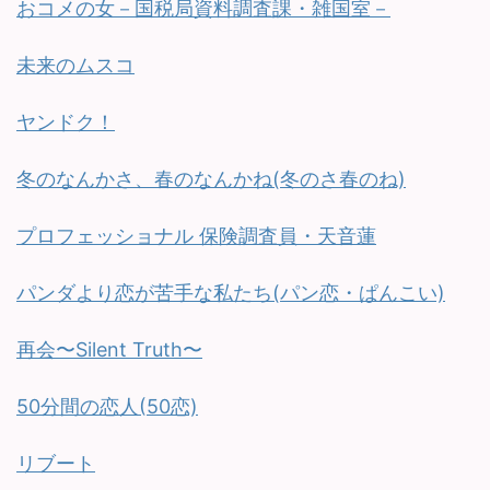
おコメの女－国税局資料調査課・雑国室－
未来のムスコ
ヤンドク！
冬のなんかさ、春のなんかね(冬のさ春のね)
プロフェッショナル 保険調査員・天音蓮
パンダより恋が苦手な私たち(パン恋・ぱんこい)
再会〜Silent Truth〜
50分間の恋人(50恋)
リブート