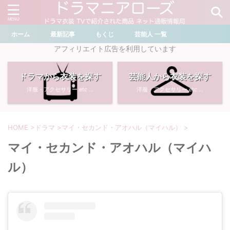
ホーム
最新記事
もくじ
芸能人 一覧
＼ ドラマ・芸能人を検索 ／
アフィリエイト広告を利用しています
ドラマから衣装を探す
芸能人から衣装を探す
おすすめ検索ワード
洋服・アクセサリー etc ...
洋服・アクセサリー etc ...
・
川口春奈
・
奈緒
・
石原さとみ
・
畑芽育
HOME
>
ドラマ
>
マイ・セカンド・アオハル（マイハル）
>
マイ・セカンド・アオハル（マイハ
・
菜々緒
・
岡崎紗絵
ル）
・
堀田真由
・
わたしの宝物
・
多部未華子
・
ライオンの隠れ家
・
広瀬すず
・
サイレント