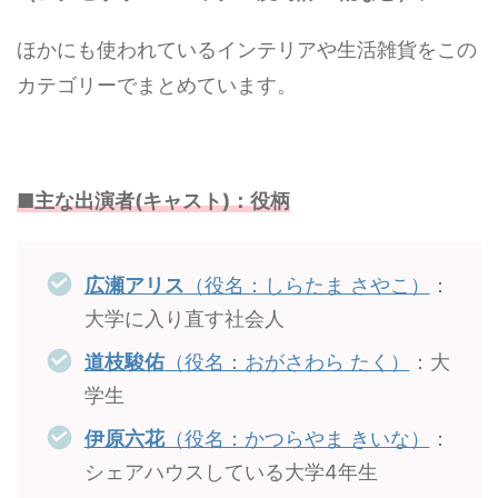
ほかにも使われているインテリアや生活雑貨をこの
カテゴリーでまとめています。
■主な出演者(キャスト)：役柄
広瀬アリス
（役名：しらたま さやこ）
：
大学に入り直す社会人
道枝駿佑
（役名：おがさわら たく）
：大
学生
伊原六花
（役名：かつらやま きいな）
：
シェアハウスしている大学4年生