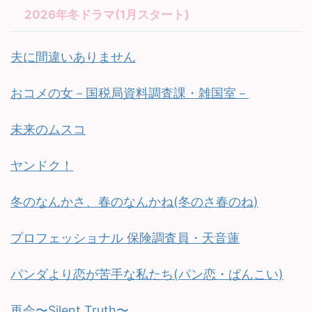
2026年冬ドラマ(1月スタート)
夫に間違いありません
おコメの女－国税局資料調査課・雑国室－
未来のムスコ
ヤンドク！
冬のなんかさ、春のなんかね(冬のさ春のね)
プロフェッショナル 保険調査員・天音蓮
パンダより恋が苦手な私たち(パン恋・ぱんこい)
再会〜Silent Truth〜