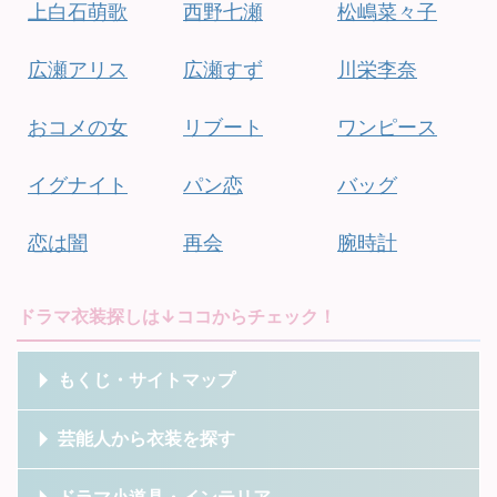
上白石萌歌
西野七瀬
松嶋菜々子
広瀬アリス
広瀬すず
川栄李奈
おコメの女
リブート
ワンピース
イグナイト
パン恋
バッグ
恋は闇
再会
腕時計
ドラマ衣装探しは↓ココからチェック！
もくじ・サイトマップ
芸能人から衣装を探す