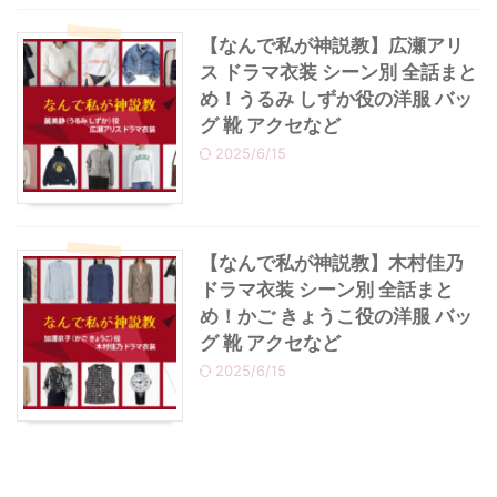
【なんで私が神説教】広瀬アリ
ス ドラマ衣装 シーン別 全話まと
め！うるみ しずか役の洋服 バッ
グ 靴 アクセなど
2025/6/15
【なんで私が神説教】木村佳乃
ドラマ衣装 シーン別 全話まと
め！かご きょうこ役の洋服 バッ
グ 靴 アクセなど
2025/6/15