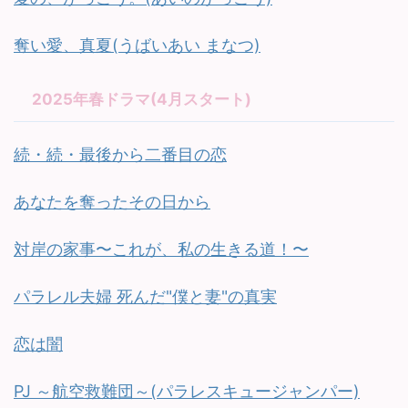
奪い愛、真夏(うばいあい まなつ)
2025年春ドラマ(4月スタート)
続・続・最後から二番目の恋
あなたを奪ったその日から
対岸の家事〜これが、私の生きる道！〜
パラレル夫婦 死んだ"僕と妻"の真実
恋は闇
PJ ～航空救難団～(パラレスキュージャンパー)