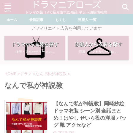
ホーム
最新記事
もくじ
芸能人 一覧
＼ ドラマ・芸能人を検索 ／
アフィリエイト広告を利用しています
ドラマから衣装を探す
芸能人から衣装を探す
おすすめ検索ワード
洋服・アクセサリー etc ...
洋服・アクセサリー etc ...
・
川口春奈
・
奈緒
・
石原さとみ
・
畑芽育
HOME
>
ドラマ
>
なんで私が神説教
>
なんで私が神説教
・
菜々緒
・
岡崎紗絵
・
堀田真由
・
わたしの宝物
【なんで私が神説教】岡崎紗絵
ドラマ衣装 シーン別 全話まと
・
多部未華子
・
ライオンの隠れ家
め！はやし せいら役の洋服 バッ
グ 靴 アクセなど
・
広瀬すず
2026/7/5
・
サイレント