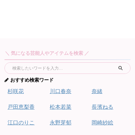
＼ 気になる芸能人やアイテムを検索 ／
おすすめ検索ワード
杉咲花
川口春奈
奈緒
戸田恵梨香
松本若菜
長濱ねる
江口のりこ
永野芽郁
岡崎紗絵