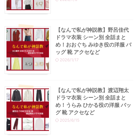
・
あのクズ
・
ワンピース
【なんで私が神説教】野呂佳代
・
無能の鷹
・
バッグ
ドラマ衣装 シーン別 全話まと
め！おおぐち みゆき役の洋服 バ
・
若草物語
・
腕時計
ッグ 靴 アクセなど
2026/1/17
【なんで私が神説教】渡辺翔太
ドラマ衣装 シーン別 全話まと
め！うらみ ひかる役の洋服 バッ
グ 靴 アクセなど
2025/6/15