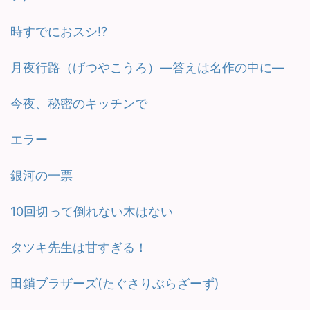
時すでにおスシ!?
月夜行路（げつやこうろ）—答えは名作の中に—
今夜、秘密のキッチンで
エラー
銀河の一票
10回切って倒れない木はない
タツキ先生は甘すぎる！
田鎖ブラザーズ(たぐさりぶらざーず)