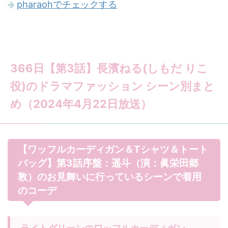
pharaohでチェックする
366日【第3話】長濱ねる(しもだ りこ
役)のドラマファッション シーン別まと
め（2024年4月22日放送）
【ワッフルカーディガン＆Tシャツ＆トート
バッグ】第3話序盤：遥斗（演：眞栄田郷
敦）のお見舞いに行っているシーンで着用
のコーデ