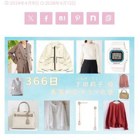
2024年4月9日
2026年4月12日
・
あのクズ
・
ワンピース
・
無能の鷹
・
バッグ
・
若草物語
・
腕時計