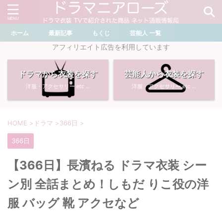
ホーム
最新記事
もくじ
芸能人 一覧
＼ ドラマ・芸能人を検索 ／
アフィリエイト広告を利用しています
ドラマから衣装を探す
芸能人から衣装を探す
おすすめ検索ワード
洋服・アクセサリー etc ...
洋服・アクセサリー etc ...
・
川口春奈
・
奈緒
・
石原さとみ
・
畑芽育
HOME
>
ドラマ
>
366日
>
366日
・
菜々緒
・
岡崎紗絵
【366日】長濱ねる ドラマ衣装 シー
・
堀田真由
・
わたしの宝物
ン別 全話まとめ！しもだ りこ役の洋
・
多部未華子
・
ライオンの隠れ家
服 バッグ 靴 アクセなど
・
広瀬すず
・
サイレント